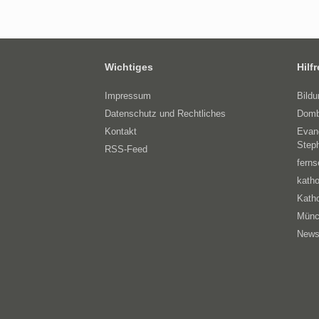
Wichtiges
Hilf
Impressum
Bild
Datenschutz und Rechtliches
Domb
Kontakt
Evan
Step
RSS-Feed
ferns
katho
Katho
Münc
News