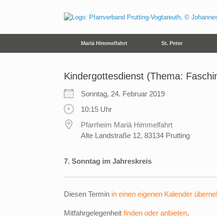
Zum
Inhalt
springen
Mariä Himmelfahrt
St. Peter
Kindergottesdienst (Thema: Faschi
Sonntag, 24. Februar 2019
10:15 Uhr
Pfarrheim Mariä Himmelfahrt
Alte Landstraße 12, 83134 Prutting
7. Sonntag im Jahreskreis
Diesen Termin
in einen eigenen Kalender übern
Mitfahrgelegenheit
finden oder anbieten
.