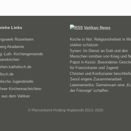
reiche Links
Vatikan News
ungswerk Rosenheim
Kirche in Not: Religionsfreiheit in M
stärker schützen
erg Akadamie
Syrien: Im Dienst an Gott und den
g.-Luth. Kirchengemeinde
Menschen inmitten von Krieg und N
hanskirchen
Papst in Assisi: Besonderes Gesch
ehen.katholisch.de
für Franziskaner und Jugend
Christen und Konfuzianer beschließ
lisch.de
Seoul engere Zusammenarbeit
lische Jugendstelle
Lateinamerika: Gemeinsam eine „Ku
hner Kirchennachrichten
der Fürsorge“ schaffen
 aus dem Vatikan
© Pfarrverband Prutting-Vogtareuth 2013–2026