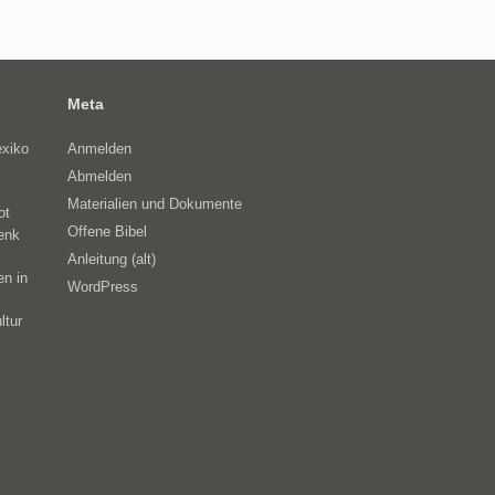
Meta
exiko
Anmelden
Abmelden
Materialien und Dokumente
ot
Offene Bibel
enk
Anleitung (alt)
en in
WordPress
ltur