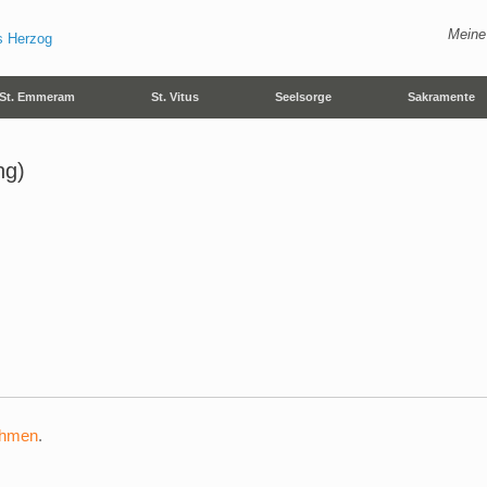
Meine
St. Emmeram
St. Vitus
Seelsorge
Sakramente
ng)
ehmen
.