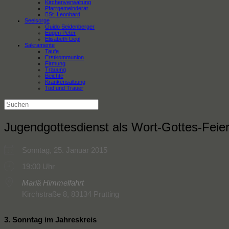
Kirchenverwaltung
Pfarrgemeinderat
St. Leonhard
Seelsorge
Guido Seidenberger
Eugen Peter
Elisabeth Liegl
Sakramente
Taufe
Erstkommunion
Firmung
Trauung
Beichte
Krankensalbung
Tod und Trauer
Suchen
nach:
Jugendgottesdienst als Wort-Gottes-Feier
Sonntag, 25. Januar 2015
19:00 Uhr
Mariä Himmelfahrt
Kirchstraße 8, 83134 Prutting
3. Sonntag im Jahreskreis