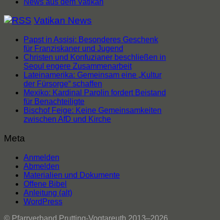
News aus dem Vatikan
Vatikan News
Papst in Assisi: Besonderes Geschenk
für Franziskaner und Jugend
Christen und Konfuzianer beschließen in
Seoul engere Zusammenarbeit
Lateinamerika: Gemeinsam eine „Kultur
der Fürsorge“ schaffen
Mexiko: Kardinal Parolin fordert Beistand
für Benachteiligte
Bischof Feige: Keine Gemeinsamkeiten
zwischen AfD und Kirche
Meta
Anmelden
Abmelden
Materialien und Dokumente
Offene Bibel
Anleitung (alt)
WordPress
© Pfarrverband Prutting-Vogtareuth 2013–2026