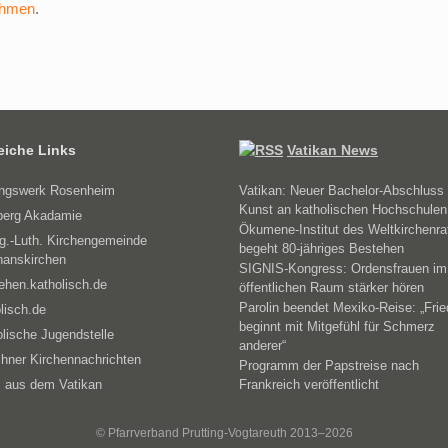
ehmen
.
reiche Links
Vatikan News
ungswerk Rosenheim
Vatikan: Neuer Bachelor-Abschluss 
Kunst an katholischen Hochschulen
erg Akadamie
Ökumene-Institut des Weltkirchenra
g.-Luth. Kirchengemeinde
begeht 80-jähriges Bestehen
hanskirchen
SIGNIS-Kongress: Ordensfrauen im
ehen.katholisch.de
öffentlichen Raum stärker hören
Parolin beendet Mexiko-Reise: „Fri
lisch.de
beginnt mit Mitgefühl für Schmerz
lische Jugendstelle
anderer“
hner Kirchennachrichten
Programm der Papstreise nach
 aus dem Vatikan
Frankreich veröffentlicht
© Pfarrverband Prutting-Vogtareuth 2013–2026