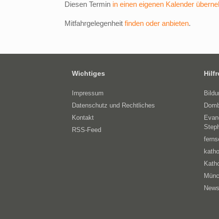
Diesen Termin
in einen eigenen Kalender übern
Mitfahrgelegenheit
finden oder anbieten
.
Wichtiges
Hilf
Impressum
Bild
Datenschutz und Rechtliches
Domb
Kontakt
Evan
Step
RSS-Feed
ferns
katho
Katho
Münc
News