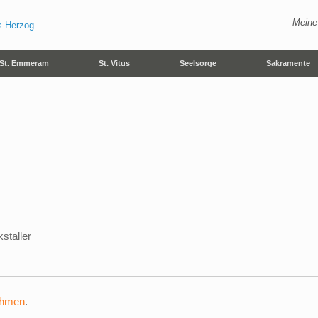
Meine
St. Emmeram
St. Vitus
Seelsorge
Sakramente
staller
ehmen
.