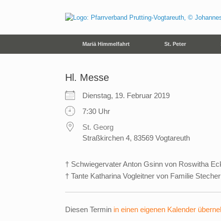
Zum
Inhalt
springen
Mariä Himmelfahrt
St. Peter
Hl. Messe
Dienstag, 19. Februar 2019
7:30 Uhr
St. Georg
Straßkirchen 4, 83569 Vogtareuth
† Schwiegervater Anton Gsinn von Roswitha Eck
† Tante Katharina Vogleitner von Familie Stecher
Diesen Termin
in einen eigenen Kalender übern