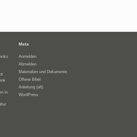
Meta
exiko
Anmelden
Abmelden
Materialien und Dokumente
ot
Offene Bibel
enk
Anleitung (alt)
en in
WordPress
ltur