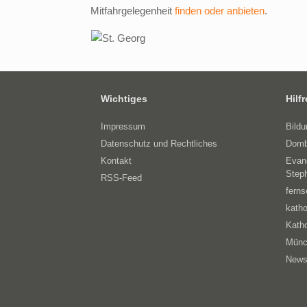
Mitfahrgelegenheit
finden oder anbieten
.
Wichtiges
Hilf
Impressum
Bild
Datenschutz und Rechtliches
Domb
Kontakt
Evan
Step
RSS-Feed
ferns
katho
Katho
Münc
News