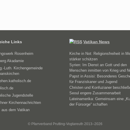
reiche Links
Vatikan News
ungswerk Rosenheim
Kirche in Not: Religionsfreiheit in M
stärker schützen
erg Akadamie
Syrien: Im Dienst an Gott und den
g.-Luth. Kirchengemeinde
Menschen inmitten von Krieg und N
hanskirchen
Papst in Assisi: Besonderes Gesch
ehen.katholisch.de
für Franziskaner und Jugend
Christen und Konfuzianer beschließ
lisch.de
Seoul engere Zusammenarbeit
lische Jugendstelle
Lateinamerika: Gemeinsam eine „Ku
hner Kirchennachrichten
der Fürsorge“ schaffen
 aus dem Vatikan
© Pfarrverband Prutting-Vogtareuth 2013–2026