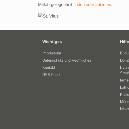
Mitfahrgelegenheit
finden oder anbieten
.
Wichtiges
Hilf
Impressum
Bild
Datenschutz und Rechtliches
Domb
Kontakt
Evan
Step
RSS-Feed
ferns
katho
Katho
Münc
News