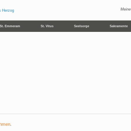
Meine
St. Emmeram
St. Vitus
Seelsorge
Sakramente
ehmen
.