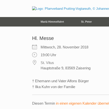
Zum
Inhalt
springen
Mariä Himmelfahrt
St. Peter
Hl. Messe
Mittwoch, 28. November 2018
19:00 Uhr
St. Vitus
Hauptstraße 9, 83569 Zaisering
† Ehemann und Vater Alfons Bürger
† Ilka Kuhn von der Familie
Diesen Termin
in einen eigenen Kalender übern