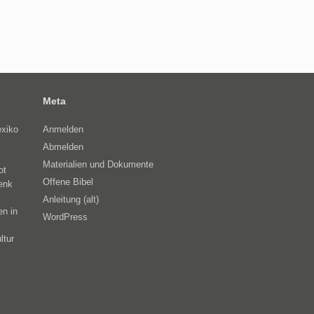
Meta
exiko
Anmelden
Abmelden
Materialien und Dokumente
ot
Offene Bibel
enk
Anleitung (alt)
en in
WordPress
ltur