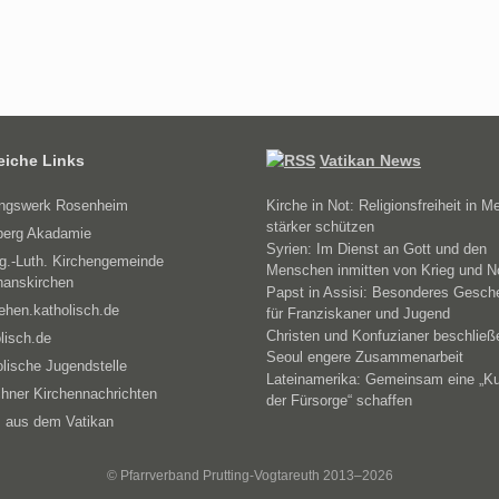
reiche Links
Vatikan News
ungswerk Rosenheim
Kirche in Not: Religionsfreiheit in M
stärker schützen
erg Akadamie
Syrien: Im Dienst an Gott und den
g.-Luth. Kirchengemeinde
Menschen inmitten von Krieg und N
hanskirchen
Papst in Assisi: Besonderes Gesch
ehen.katholisch.de
für Franziskaner und Jugend
Christen und Konfuzianer beschließ
lisch.de
Seoul engere Zusammenarbeit
lische Jugendstelle
Lateinamerika: Gemeinsam eine „Ku
hner Kirchennachrichten
der Fürsorge“ schaffen
 aus dem Vatikan
© Pfarrverband Prutting-Vogtareuth 2013–2026