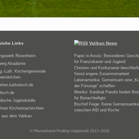
reiche Links
Vatikan News
ungswerk Rosenheim
Papst in Assisi: Besonderes Gesch
für Franziskaner und Jugend
erg Akadamie
Christen und Konfuzianer beschließ
g.-Luth. Kirchengemeinde
Seoul engere Zusammenarbeit
hanskirchen
Lateinamerika: Gemeinsam eine „Ku
ehen.katholisch.de
der Fürsorge“ schaffen
Mexiko: Kardinal Parolin fordert Bei
lisch.de
für Benachteiligte
lische Jugendstelle
Bischof Feige: Keine Gemeinsamke
hner Kirchennachrichten
zwischen AfD und Kirche
 aus dem Vatikan
© Pfarrverband Prutting-Vogtareuth 2013–2026