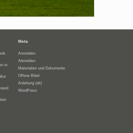
Meta
enk
Anmelden
Abmelden
en in
Materialien und Dokumente
Offene Bibel
ltur
Anleitung (alt)
stand
WordPress
iten