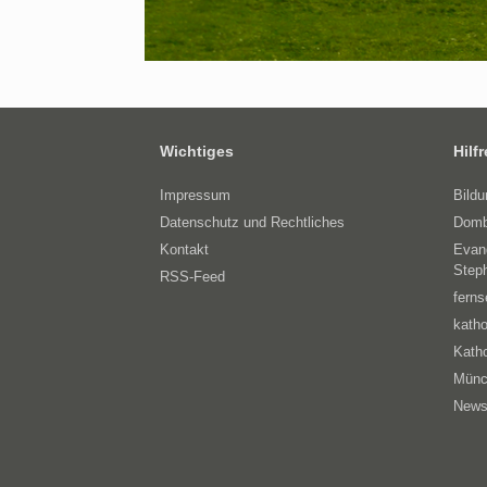
Wichtiges
Hilf
Impressum
Bild
Datenschutz und Rechtliches
Domb
Kontakt
Evan
Step
RSS-Feed
ferns
katho
Katho
Münc
News