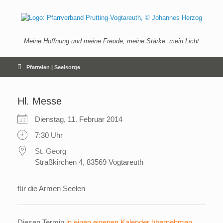
Zum
Inhalt
springen
Meine Hoffnung und meine Freude, meine Stärke, mein Licht
Pfarreien | Seelsorge
Hl. Messe
Dienstag, 11. Februar 2014
7:30 Uhr
St. Georg
Straßkirchen 4, 83569 Vogtareuth
für die Armen Seelen
Diesen Termin
in einen eigenen Kalender übernehmen
.