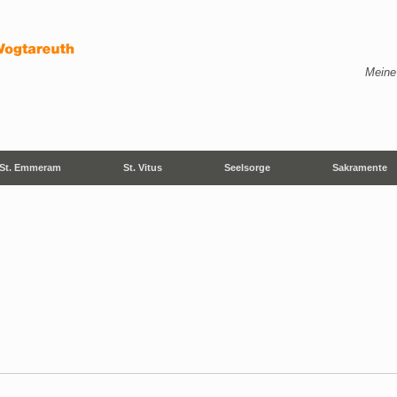
Meine
St. Emmeram
St. Vitus
Seelsorge
Sakramente