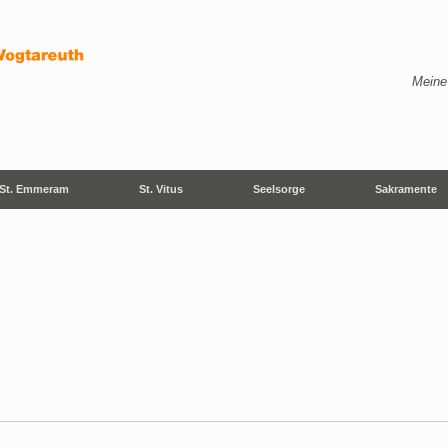
Meine
St. Emmeram
St. Vitus
Seelsorge
Sakramente