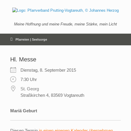
Zum
Inhalt
springen
Meine Hoffnung und meine Freude, meine Stärke, mein Licht
Pfarreien | Seelsorge
Hl. Messe
Dienstag, 8. September 2015
7:30 Uhr
St. Georg
Straßkirchen 4, 83569 Vogtareuth
Mariä Geburt
Diesen Termin
in einen eigenen Kalender übernehmen
.