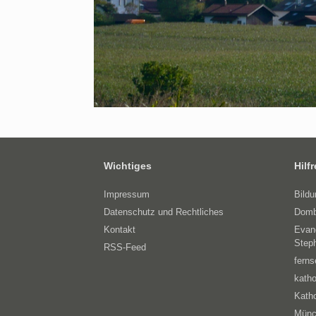
Wichtiges
Hilf
Impressum
Bild
Datenschutz und Rechtliches
Domb
Kontakt
Evan
Step
RSS-Feed
ferns
katho
Katho
Münc