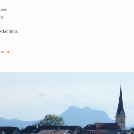
tnis
is
edächtnis
ehmen
.