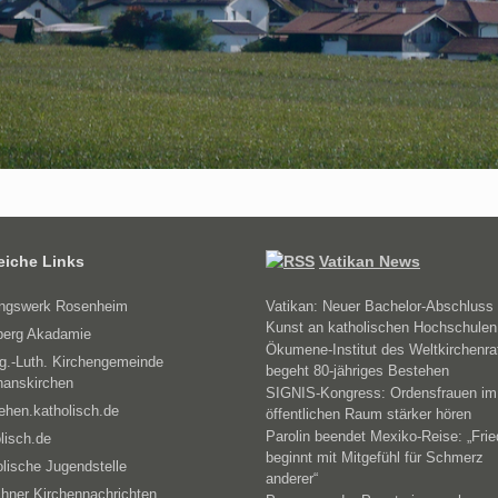
reiche Links
Vatikan News
ungswerk Rosenheim
Vatikan: Neuer Bachelor-Abschluss 
Kunst an katholischen Hochschulen
erg Akadamie
Ökumene-Institut des Weltkirchenra
g.-Luth. Kirchengemeinde
begeht 80-jähriges Bestehen
hanskirchen
SIGNIS-Kongress: Ordensfrauen im
ehen.katholisch.de
öffentlichen Raum stärker hören
Parolin beendet Mexiko-Reise: „Fri
lisch.de
beginnt mit Mitgefühl für Schmerz
lische Jugendstelle
anderer“
hner Kirchennachrichten