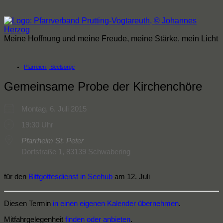
Zum
Inhalt
springen
Meine Hoffnung und meine Freude, meine Stärke, mein Licht
Pfarreien | Seelsorge
Gemeinsame Probe der Kirchenchöre
Montag, 6. Juli 2015
19:30 Uhr
Pfarrheim St. Peter
Dorfstraße 1, 83139 Schwabering
für den
Bittgottesdienst in Seehub
am 12. Juli
Diesen Termin
in einen eigenen Kalender übernehmen
.
Mitfahrgelegenheit
finden oder anbieten
.