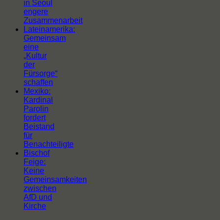
in Seoul
engere
Zusammenarbeit
Lateinamerika:
Gemeinsam
eine
„Kultur
der
Fürsorge“
schaffen
Mexiko:
Kardinal
Parolin
fordert
Beistand
für
Benachteiligte
Bischof
Feige:
Keine
Gemeinsamkeiten
zwischen
AfD und
Kirche