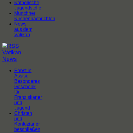
Katholische
Jugendstelle
Münchner
Kirchennachrichten
News
aus dem
Vatikan
Vatikan
News
Papst in
Assisi:
Besonderes
Geschenk
für
Franziskaner
und
Jugend
Christen
und
Konfuzianer
beschließen