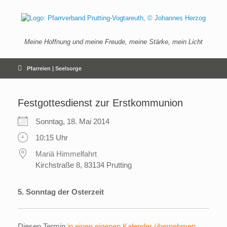
Zum
Inhalt
springen
Meine Hoffnung und meine Freude, meine Stärke, mein Licht
Pfarreien | Seelsorge
Festgottesdienst zur Erstkommunion
Sonntag, 18. Mai 2014
10:15 Uhr
Mariä Himmelfahrt
Kirchstraße 8, 83134 Prutting
5. Sonntag der Osterzeit
Diesen Termin
in einen eigenen Kalender übernehmen
.