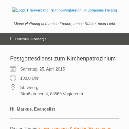
Zum
Inhalt
springen
Meine Hoffnung und meine Freude, meine Stärke, mein Licht
Pfarreien | Seelsorge
Festgottesdienst zum Kirchenpatrozinium
Samstag, 25. April 2015
19:00 Uhr
St. Georg
Straßkirchen 4, 83569 Vogtareuth
Hl. Markus, Evangelist
Diesen Termin
in einen eigenen Kalender übernehmen
.