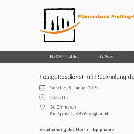
Zum
Inhalt
springen
Mariä Himmelfahrt
St. Peter
Festgottesdienst mit Rückholung d
Sonntag, 6. Januar 2019
10:15 Uhr
St. Emmeram
Kirchplatz 1, 83569 Vogtareuth
Erscheinung des Herrn – Epiphanie