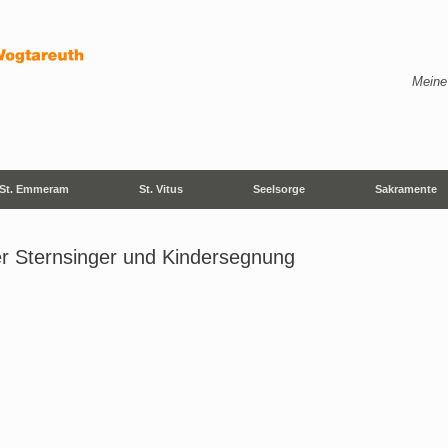
Meine
St. Emmeram
St. Vitus
Seelsorge
Sakramente
er Sternsinger und Kindersegnung