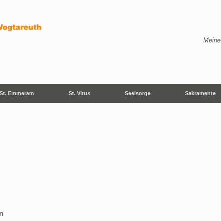
Meine
St. Emmeram
St. Vitus
Seelsorge
Sakramente
n