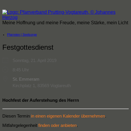
Zum
Inhalt
springen
Meine Hoffnung und meine Freude, meine Stärke, mein Licht
Pfarreien | Seelsorge
Festgottesdienst
Sonntag, 21. April 2019
8:45 Uhr
St. Emmeram
Kirchplatz 1, 83569 Vogtareuth
Hochfest der Auferstehung des Herrn
Diesen Termin
in einen eigenen Kalender übernehmen
.
Mitfahrgelegenheit
finden oder anbieten
.