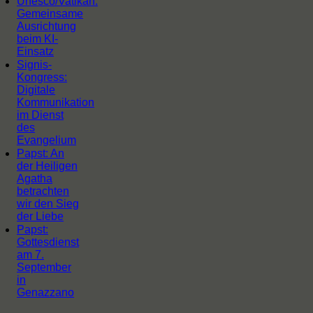
Unesco/Vatikan:
Gemeinsame
Ausrichtung
beim KI-
Einsatz
Signis-
Kongress:
Digitale
Kommunikation
im Dienst
des
Evangelium
Papst: An
der Heiligen
Agatha
betrachten
wir den Sieg
der Liebe
Papst:
Gottesdienst
am 7.
September
in
Genazzano