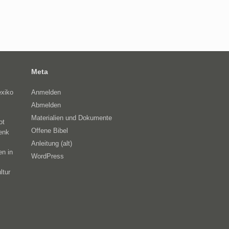
Meta
exiko
Anmelden
Abmelden
Materialien und Dokumente
ot
Offene Bibel
enk
Anleitung (alt)
en in
WordPress
ltur