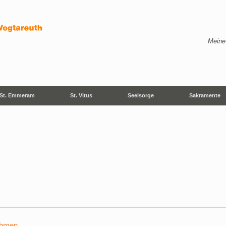
Meine
St. Emmeram
St. Vitus
Seelsorge
Sakramente
ehmen
.