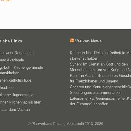
reiche Links
Vatikan News
ungswerk Rosenheim
Kirche in Not: Religionsfreiheit in M
stärker schützen
erg Akadamie
Syrien: Im Dienst an Gott und den
g.-Luth. Kirchengemeinde
Menschen inmitten von Krieg und N
hanskirchen
Papst in Assisi: Besonderes Gesch
ehen.katholisch.de
für Franziskaner und Jugend
Christen und Konfuzianer beschließ
lisch.de
Seoul engere Zusammenarbeit
lische Jugendstelle
Lateinamerika: Gemeinsam eine „Ku
hner Kirchennachrichten
der Fürsorge“ schaffen
 aus dem Vatikan
© Pfarrverband Prutting-Vogtareuth 2013–2026