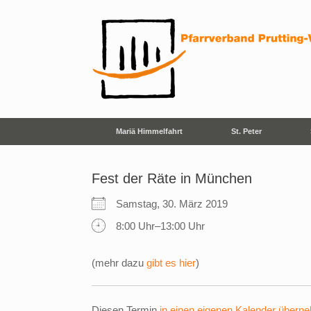
Zum
Inhalt
springen
Mariä Himmelfahrt
St. Peter
Fest der Räte in München
Samstag, 30. März 2019
8:00 Uhr–13:00 Uhr
(mehr dazu
gibt es hier
)
Diesen Termin
in einen eigenen Kalender übern