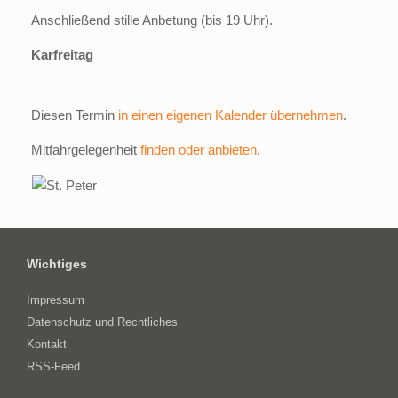
Anschließend stille Anbetung (bis 19 Uhr).
Karfreitag
Diesen Termin
in einen eigenen Kalender übernehmen
.
Mitfahrgelegenheit
finden oder anbieten
.
Wichtiges
Impressum
Datenschutz und Rechtliches
Kontakt
RSS-Feed