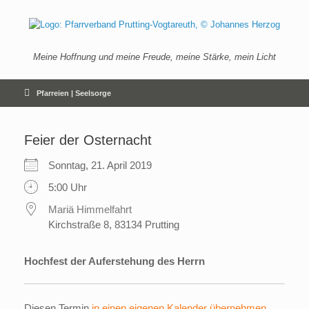
Zum
Inhalt
springen
Meine Hoffnung und meine Freude, meine Stärke, mein Licht
Pfarreien | Seelsorge
Feier der Osternacht
Sonntag, 21. April 2019
5:00 Uhr
Mariä Himmelfahrt
Kirchstraße 8, 83134 Prutting
Hochfest der Auferstehung des Herrn
Diesen Termin
in einen eigenen Kalender übernehmen
.