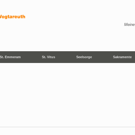
Meine
St. Emmeram
St. Vitus
Seelsorge
Sakramente