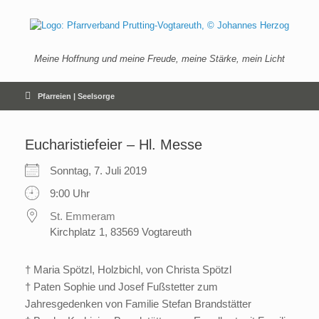
Zum
Inhalt
springen
Meine Hoffnung und meine Freude, meine Stärke, mein Licht
Pfarreien | Seelsorge
Eucharistiefeier – Hl. Messe
Sonntag, 7. Juli 2019
9:00 Uhr
St. Emmeram
Kirchplatz 1, 83569 Vogtareuth
† Maria Spötzl, Holzbichl, von Christa Spötzl
† Paten Sophie und Josef Fußstetter zum
Jahresgedenken von Familie Stefan Brandstätter