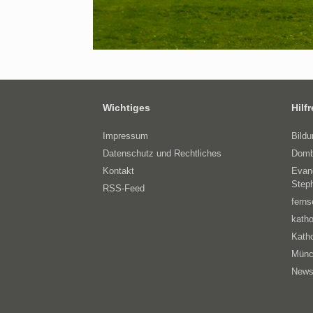
Wichtiges
Hilf
Impressum
Bild
Datenschutz und Rechtliches
Domb
Kontakt
Evan
Step
RSS-Feed
ferns
katho
Katho
Münc
News