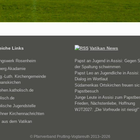
reiche Links
Vatikan News
ungswerk Rosenheim
Papst an Jugend in Assisi: Gegen 
der Spaltung schwimmen
erg Akadamie
Papst Leo an Jugendliche in Assisi:
g.-Luth. Kirchengemeinde
Dialog im Wortlaut
hanskirchen
Südamerikas Ortskirchen freuen sic
ehen.katholisch.de
Papstbesuch
Junge Leute in Assisi zum Papstbe
lisch.de
Frieden, Nächstenliebe, Hoffnung
lische Jugendstelle
WJT2027: „Die Vorfreude ist riesig!"
hner Kirchennachrichten
 aus dem Vatikan
© Pfarrverband Prutting-Vogtareuth 2013–2026