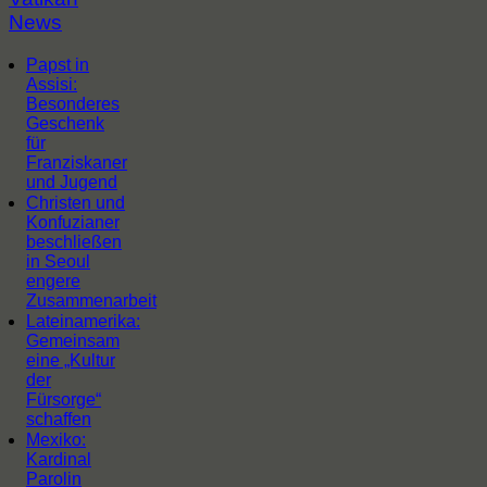
News
Papst in
Assisi:
Besonderes
Geschenk
für
Franziskaner
und Jugend
Christen und
Konfuzianer
beschließen
in Seoul
engere
Zusammenarbeit
Lateinamerika:
Gemeinsam
eine „Kultur
der
Fürsorge“
schaffen
Mexiko:
Kardinal
Parolin