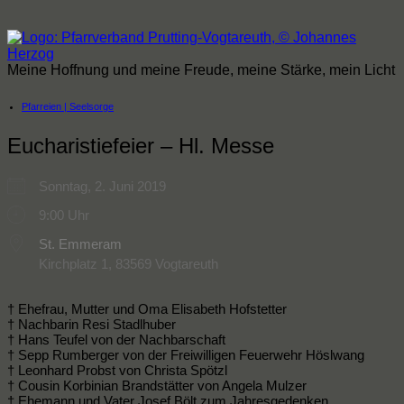
Zum
Inhalt
springen
Meine Hoffnung und meine Freude, meine Stärke, mein Licht
Pfarreien | Seelsorge
Eucharistiefeier – Hl. Messe
Sonntag, 2. Juni 2019
9:00 Uhr
St. Emmeram
Kirchplatz 1, 83569 Vogtareuth
† Ehefrau, Mutter und Oma Elisabeth Hofstetter
† Nachbarin Resi Stadlhuber
† Hans Teufel von der Nachbarschaft
† Sepp Rumberger von der Freiwilligen Feuerwehr Höslwang
† Leonhard Probst von Christa Spötzl
† Cousin Korbinian Brandstätter von Angela Mulzer
† Ehemann und Vater Josef Bölt zum Jahresgedenken