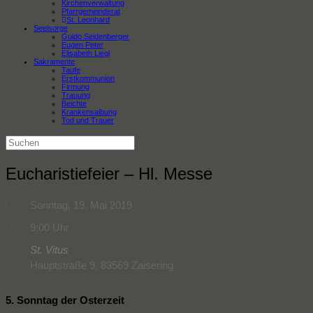
Kirchenverwaltung
Pfarrgemeinderat
St. Leonhard
Seelsorge
Guido Seidenberger
Eugen Peter
Elisabeth Liegl
Sakramente
Taufe
Erstkommunion
Firmung
Trauung
Beichte
Krankensalbung
Tod und Trauer
Suchen
nach:
Eucharistiefeier – Hl. Messe
Sonntag, 19. Mai 2019
9:00 Uhr
St. Vitus
Hauptstraße 9, 83569 Zaisering
5. Sonntag der Osterzeit