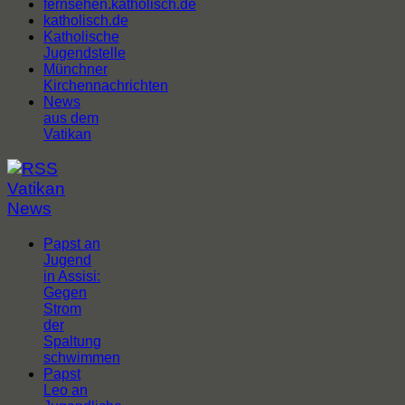
fernsehen.katholisch.de
katholisch.de
Katholische
Jugendstelle
Münchner
Kirchennachrichten
News
aus dem
Vatikan
Vatikan
News
Papst an
Jugend
in Assisi:
Gegen
Strom
der
Spaltung
schwimmen
Papst
Leo an