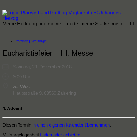
Zum
Inhalt
springen
Meine Hoffnung und meine Freude, meine Stärke, mein Licht
Pfarreien | Seelsorge
Eucharistiefeier – Hl. Messe
Sonntag, 23. Dezember 2018
9:00 Uhr
St. Vitus
Hauptstraße 9, 83569 Zaisering
4. Advent
Diesen Termin
in einen eigenen Kalender übernehmen
.
Mitfahrgelegenheit
finden oder anbieten
.