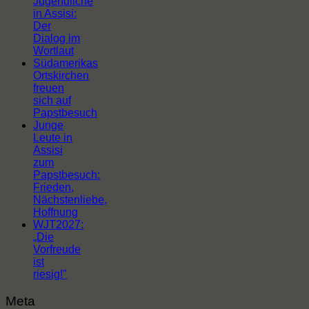
Jugendliche
in Assisi:
Der
Dialog im
Wortlaut
Südamerikas
Ortskirchen
freuen
sich auf
Papstbesuch
Junge
Leute in
Assisi
zum
Papstbesuch:
Frieden,
Nächstenliebe,
Hoffnung
WJT2027:
„Die
Vorfreude
ist
riesig!"
Meta