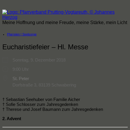
Zum
Inhalt
springen
Meine Hoffnung und meine Freude, meine Stärke, mein Licht
Pfarreien | Seelsorge
Eucharistiefeier – Hl. Messe
Sonntag, 9. Dezember 2018
9:00 Uhr
St. Peter
Dorfstraße 3, 83139 Schwabering
† Sebastian Seehuber von Familie Aicher
† Sofie Schlosser zum Jahresgedenken
† Therese und Josef Baumann zum Jahresgedenken
2. Advent