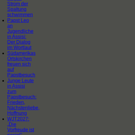
Strom der
Spaltung
schwimmen
Papst Leo
an
Jugendliche
in Assisi:
Der Dialog
im Wortlaut
Südamerikas
Ortskirchen
freuen sich
auf
Papstbesuch
Junge Leute
in Assisi
zum
Papstbesuch:
Frieden,
Nächstenliebe,
Hoffnung
WJT2027:
„Die
Vorfreude ist