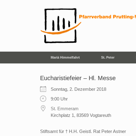
Zum
Inhalt
springen
Mariä Himmelfahrt
St. Peter
Eucharistiefeier – Hl. Messe
Sonntag, 2. Dezember 2018
9:00 Uhr
St. Emmeram
Kirchplatz 1, 83569 Vogtareuth
Stiftsamt für † H.H. Geistl. Rat Peter Astner