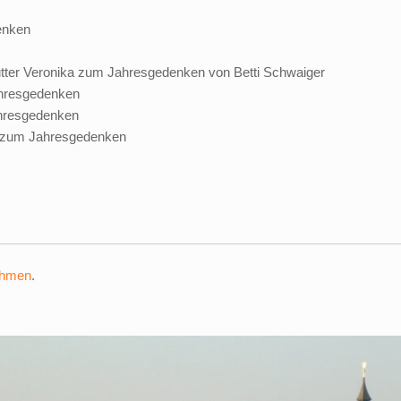
enken
ter Veronika zum Jahresgedenken von Betti Schwaiger
hresgedenken
ahresgedenken
r zum Jahresgedenken
ehmen
.