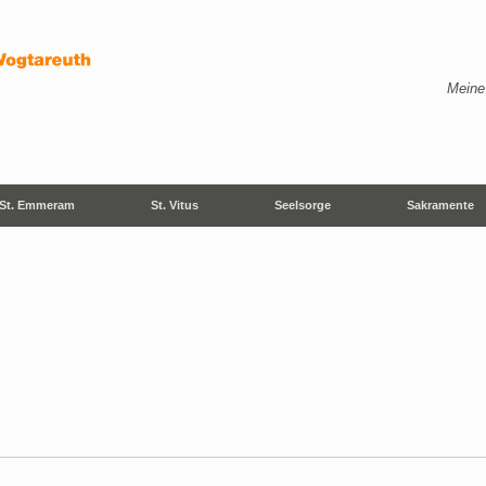
Meine
St. Emmeram
St. Vitus
Seelsorge
Sakramente