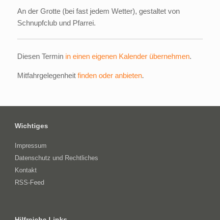
An der Grotte (bei fast jedem Wetter), gestaltet von
Schnupfclub und Pfarrei.
Diesen Termin
in einen eigenen Kalender übernehmen
.
Mitfahrgelegenheit
finden oder anbieten
.
Wichtiges
Impressum
Datenschutz und Rechtliches
Kontakt
RSS-Feed
Hilfreiche Links