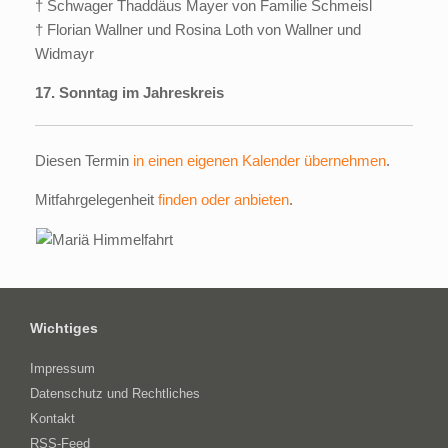
† Schwager Thaddäus Mayer von Familie Schmeisl
† Florian Wallner und Rosina Loth von Wallner und
Widmayr
17. Sonntag im Jahreskreis
Diesen Termin
in einen eigenen Kalender übernehmen
.
Mitfahrgelegenheit
finden oder anbieten
.
Wichtiges
Impressum
Datenschutz und Rechtliches
Kontakt
RSS-Feed