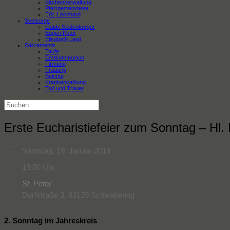
Kirchenverwaltung
Pfarrgemeinderat
St. Leonhard
Seelsorge
Guido Seidenberger
Eugen Peter
Elisabeth Liegl
Sakramente
Taufe
Erstkommunion
Firmung
Trauung
Beichte
Krankensalbung
Tod und Trauer
Suchen
nach:
Erste Eucharistiefeier zum Sonntag – Hl.
Samstag, 19. Januar 2019
19:00 Uhr
St. Peter
Dorfstraße 3, 83139 Schwabering
2. Sonntag im Jahreskreis