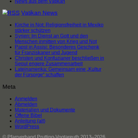
News aus dem Vatikan
Vatikan News
Kirche in Not: Religionsfreiheit in Mexiko
stärker schützen
Syrien: Im Dienst an Gott und den
Menschen inmitten von Krieg und Not
Papst in Assisi: Besonderes Geschenk
für Franziskaner und Jugend
Christen und Konfuzianer beschließen in
Seoul engere Zusammenarbeit
Lateinamerika: Gemeinsam eine „Kultur
der Fürsorge“ schaffen
Meta
Anmelden
Abmelden
Materialien und Dokumente
Offene Bibel
Anleitung (alt)
WordPress
© Pfarrverband Prutting-Vogtareuth 2013–2026