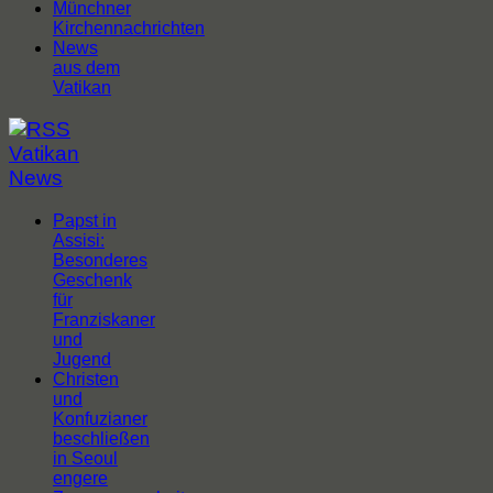
Münchner
Kirchennachrichten
News
aus dem
Vatikan
Vatikan
News
Papst in
Assisi:
Besonderes
Geschenk
für
Franziskaner
und
Jugend
Christen
und
Konfuzianer
beschließen
in Seoul
engere