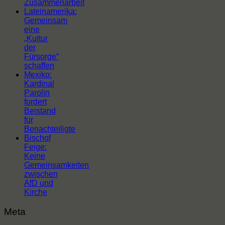
Zusammenarbeit
Lateinamerika:
Gemeinsam
eine
„Kultur
der
Fürsorge“
schaffen
Mexiko:
Kardinal
Parolin
fordert
Beistand
für
Benachteiligte
Bischof
Feige:
Keine
Gemeinsamkeiten
zwischen
AfD und
Kirche
Meta