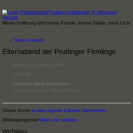
Zum
Inhalt
springen
Meine Hoffnung und meine Freude, meine Stärke, mein Licht
Pfarreien | Seelsorge
Elternabend der Pruttinger Firmlinge
Mittwoch, 9. Oktober 2019
19:00 Uhr
Pfarrheim Mariä Himmelfahrt
Alte Landstraße 12, 83134 Prutting
Diesen Termin
in einen eigenen Kalender übernehmen
.
Mitfahrgelegenheit
finden oder anbieten
.
Wichtiges