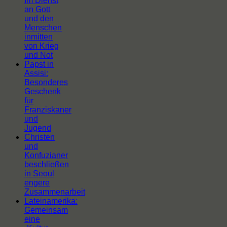
Im Dienst
an Gott
und den
Menschen
inmitten
von Krieg
und Not
Papst in
Assisi:
Besonderes
Geschenk
für
Franziskaner
und
Jugend
Christen
und
Konfuzianer
beschließen
in Seoul
engere
Zusammenarbeit
Lateinamerika:
Gemeinsam
eine