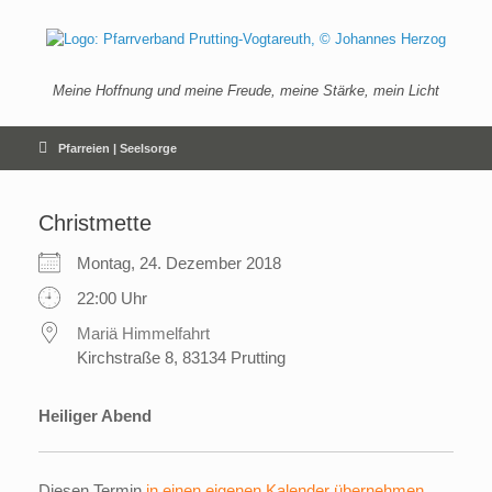
Zum
Inhalt
springen
Meine Hoffnung und meine Freude, meine Stärke, mein Licht
Pfarreien | Seelsorge
Christmette
Montag, 24. Dezember 2018
22:00 Uhr
Mariä Himmelfahrt
Kirchstraße 8, 83134 Prutting
Heiliger Abend
Diesen Termin
in einen eigenen Kalender übernehmen
.