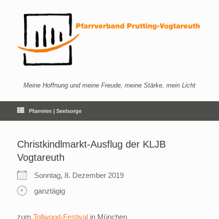
Zum
Inhalt
springen
Meine Hoffnung und meine Freude, meine Stärke, mein Licht
Pfarreien | Seelsorge
Christkindlmarkt-Ausflug der KLJB
Vogtareuth
Sonntag, 8. Dezember 2019
ganztägig
zum
Tollwood-Festival
in München