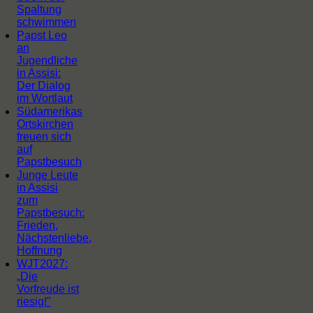
Spaltung
schwimmen
Papst Leo
an
Jugendliche
in Assisi:
Der Dialog
im Wortlaut
Südamerikas
Ortskirchen
freuen sich
auf
Papstbesuch
Junge Leute
in Assisi
zum
Papstbesuch:
Frieden,
Nächstenliebe,
Hoffnung
WJT2027:
„Die
Vorfreude ist
riesig!"