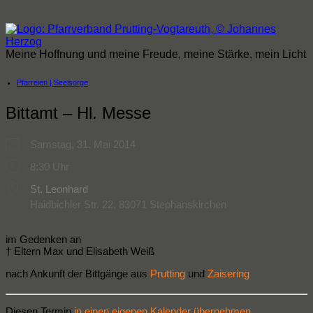
Zum
Inhalt
springen
Meine Hoffnung und meine Freude, meine Stärke, mein Licht
Pfarreien | Seelsorge
Bittamt – Hl. Messe
Samstag, 31. Mai 2014
8:30 Uhr
St. Leonhard
Haidbichler Str. 22, 83071 Stephanskirchen
im Gedenken an
† Eltern Max und Elisabeth Weiß
nach Ankunft der Bittgänge aus
Prutting
und
Zaisering
Diesen Termin
in einen eigenen Kalender übernehmen
.