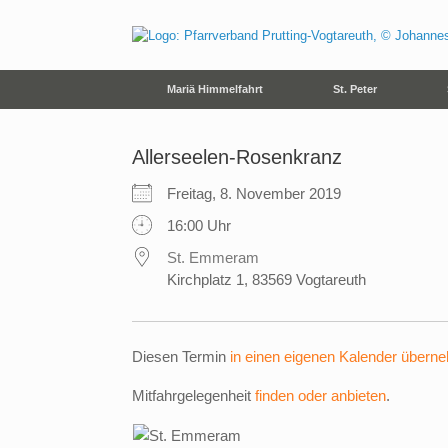
Zum
Inhalt
springen
Mariä Himmelfahrt
St. Peter
Allerseelen-Rosenkranz
Freitag, 8. November 2019
16:00 Uhr
St. Emmeram
Kirchplatz 1, 83569 Vogtareuth
Diesen Termin
in einen eigenen Kalender übern
Mitfahrgelegenheit
finden oder anbieten
.