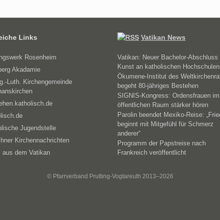
reiche Links
Vatikan News
ungswerk Rosenheim
Vatikan: Neuer Bachelor-Abschluss 
Kunst an katholischen Hochschulen
erg Akadamie
Ökumene-Institut des Weltkirchenra
g.-Luth. Kirchengemeinde
begeht 80-jähriges Bestehen
hanskirchen
SIGNIS-Kongress: Ordensfrauen im
ehen.katholisch.de
öffentlichen Raum stärker hören
Parolin beendet Mexiko-Reise: „Fri
lisch.de
beginnt mit Mitgefühl für Schmerz
lische Jugendstelle
anderer“
hner Kirchennachrichten
Programm der Papstreise nach
 aus dem Vatikan
Frankreich veröffentlicht
© Pfarrverband Prutting-Vogtareuth 2013–2026