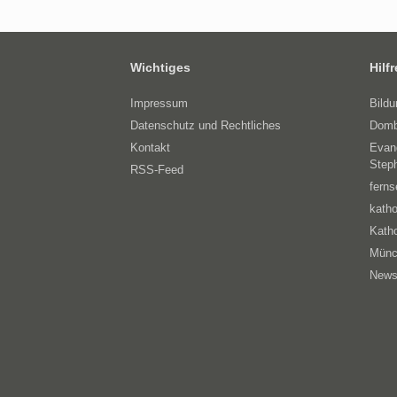
Wichtiges
Hilf
Impressum
Bild
Datenschutz und Rechtliches
Domb
Kontakt
Evan
Step
RSS-Feed
ferns
katho
Katho
Münc
News