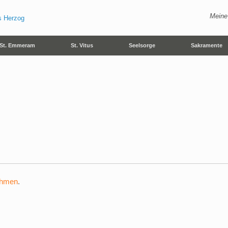
Meine
St. Emmeram
St. Vitus
Seelsorge
Sakramente
ehmen
.