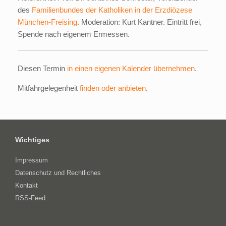
des
Familienbundes der Katholiken in der Erzdiözese
München-Freising
. Moderation: Kurt Kantner. Eintritt frei,
Spende nach eigenem Ermessen.
Diesen Termin
in einen eigenen Kalender übernehmen
.
Mitfahrgelegenheit
finden oder anbieten
.
Wichtiges
Impressum
Datenschutz und Rechtliches
Kontakt
RSS-Feed