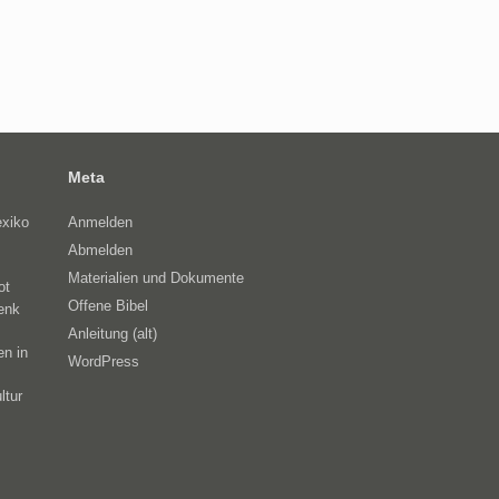
Meta
exiko
Anmelden
Abmelden
Materialien und Dokumente
ot
Offene Bibel
enk
Anleitung (alt)
en in
WordPress
ltur