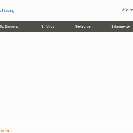
Meine
St. Emmeram
St. Vitus
Seelsorge
Sakramente
ehmen
.