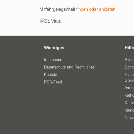
Mitfahrgelegenheit
finden oder anbieten
.
Wichtiges
Hilf
Impressum
Bild
Datenschutz und Rechtliches
Domb
Kontakt
Evan
Step
RSS-Feed
ferns
katho
Katho
Münc
News