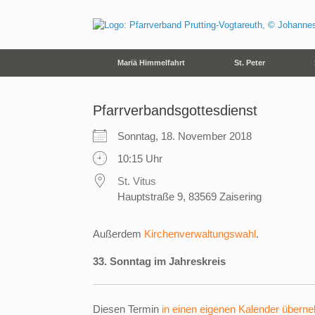
Zum
Inhalt
springen
Mariä Himmelfahrt
St. Peter
Pfarrverbandsgottesdienst
Sonntag, 18. November 2018
10:15 Uhr
St. Vitus
Hauptstraße 9, 83569 Zaisering
Außerdem
Kirchenverwaltungswahl
.
33. Sonntag im Jahreskreis
Diesen Termin
in einen eigenen Kalender übern