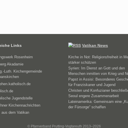
reiche Links
Vatikan News
ungswerk Rosenheim
Kirche in Not: Religionsfreiheit in M
stärker schützen
erg Akadamie
Syrien: Im Dienst an Gott und den
g.-Luth. Kirchengemeinde
Menschen inmitten von Krieg und N
hanskirchen
Papst in Assisi: Besonderes Gesch
ehen.katholisch.de
für Franziskaner und Jugend
Christen und Konfuzianer beschließ
lisch.de
Seoul engere Zusammenarbeit
lische Jugendstelle
Lateinamerika: Gemeinsam eine „Ku
hner Kirchennachrichten
der Fürsorge“ schaffen
 aus dem Vatikan
© Pfarrverband Prutting-Vogtareuth 2013–2026