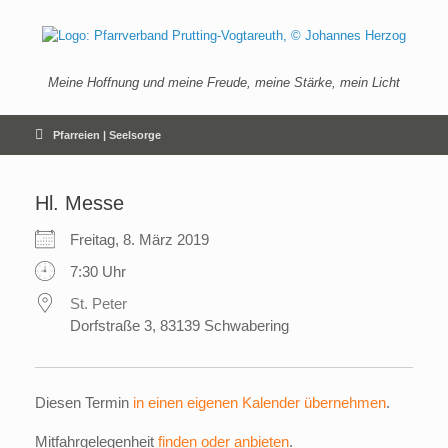
Zum
Inhalt
springen
Meine Hoffnung und meine Freude, meine Stärke, mein Licht
Pfarreien | Seelsorge
Hl. Messe
Freitag, 8. März 2019
7:30 Uhr
St. Peter
Dorfstraße 3, 83139 Schwabering
Diesen Termin
in einen eigenen Kalender übernehmen
.
Mitfahrgelegenheit
finden oder anbieten
.