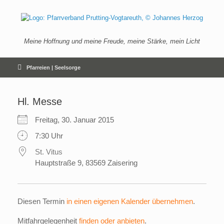
Zum
Inhalt
springen
Meine Hoffnung und meine Freude, meine Stärke, mein Licht
Pfarreien | Seelsorge
Hl. Messe
Freitag, 30. Januar 2015
7:30 Uhr
St. Vitus
Hauptstraße 9, 83569 Zaisering
Diesen Termin
in einen eigenen Kalender übernehmen
.
Mitfahrgelegenheit
finden oder anbieten
.