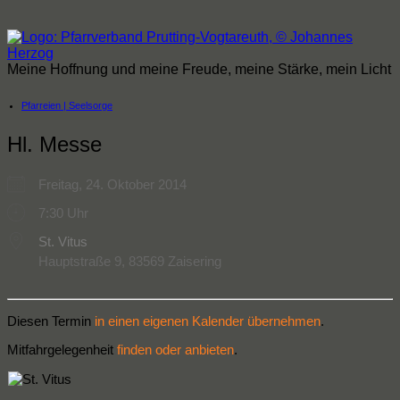
Zum
Inhalt
springen
Meine Hoffnung und meine Freude, meine Stärke, mein Licht
Pfarreien | Seelsorge
Hl. Messe
Freitag, 24. Oktober 2014
7:30 Uhr
St. Vitus
Hauptstraße 9, 83569 Zaisering
Diesen Termin
in einen eigenen Kalender übernehmen
.
Mitfahrgelegenheit
finden oder anbieten
.