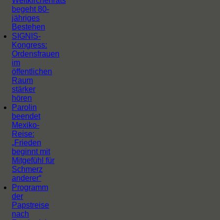
Weltkirchenrats
begeht 80-
jähriges
Bestehen
SIGNIS-
Kongress:
Ordensfrauen
im
öffentlichen
Raum
stärker
hören
Parolin
beendet
Mexiko-
Reise:
„Frieden
beginnt mit
Mitgefühl für
Schmerz
anderer“
Programm
der
Papstreise
nach