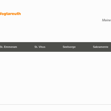
Meine
St. Emmeram
St. Vitus
Seelsorge
Sakramente