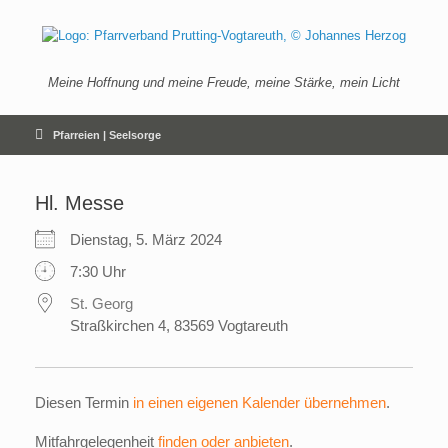
Zum
Inhalt
springen
Meine Hoffnung und meine Freude, meine Stärke, mein Licht
Pfarreien | Seelsorge
Hl. Messe
Dienstag, 5. März 2024
7:30 Uhr
St. Georg
Straßkirchen 4, 83569 Vogtareuth
Diesen Termin
in einen eigenen Kalender übernehmen
.
Mitfahrgelegenheit
finden oder anbieten
.